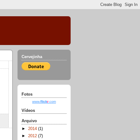
Cervejinha
Fotos
www.
flick
r
.com
Vídeos
Arquivo
►
2014
(1)
►
2012
(7)