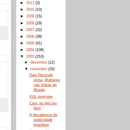
►
2011
(3)
►
2010
(10)
►
2009
(15)
►
2008
(29)
►
2007
(32)
►
2006
(38)
►
2005
(41)
►
2004
(108)
▼
2003
(253)
►
dezembro
(12)
E
▼
novembro
(10)
Dani Rezende
show: Mulheres
nas Voltas do
Mundo
XUL overview
Cara, eu leio teu
blog
A decadencia da
publicidade
brasileira