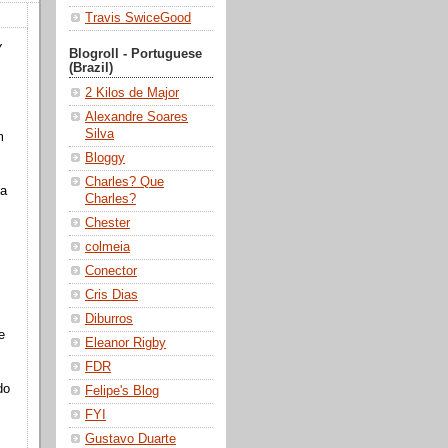
Travis SwiceGood
y
Blogroll - Portuguese
(Brazil)
2 Kilos de Major
Alexandre Soares
Silva
m
Bloggy
Charles? Que
da
Charles?
Chester
colmeia
Conector
Cris Dias
Diburros
e
Eleanor Rigby
FDR
do
Felipe's Blog
FYI
Gustavo Duarte