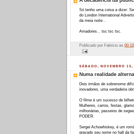
A decadencia da public
Só tenho uma coisa a dizer: Se
do London International Adverti
da meia noite...
Amadores... tsc tsc tsc.
Publicado por
Fabricio
as
00:10
SÁBADO, NOVEMBRO 15, 
Numa realidade alternat
Dois irmãos de sobrenome difícil
inovadores, uma verdadeira obra
O filme é um sucesso de bilhet
Mulheres, carros, festas, glamo
milhonárias, passeios de segw
PODER.
Sergei Achowhiskey, é um românt
gravado seu nome no hall da fa