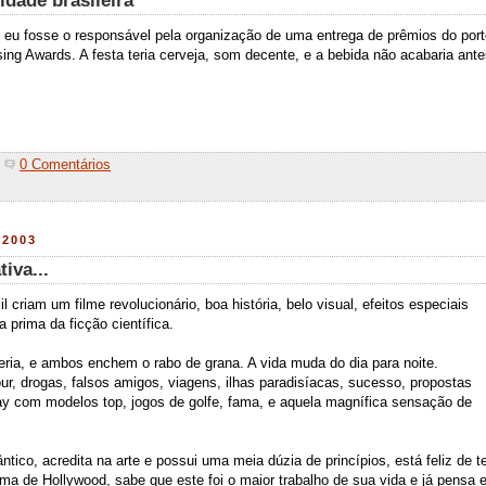
idade brasileira
 eu fosse o responsável pela organização de uma entrega de prêmios do port
sing Awards. A festa teria cerveja, som decente, e a bebida não acabaria ant
0 Comentários
2003
iva...
 criam um filme revolucionário, boa história, belo visual, efeitos especiais
 prima da ficção científica.
eria, e ambos enchem o rabo de grana. A vida muda do dia para noite.
ur, drogas, falsos amigos, viagens, ilhas paradisíacas, sucesso, propostas
ay com modelos top, jogos de golfe, fama, e aquela magnífica sensação de
ico, acredita na arte e possui uma meia dúzia de princípios, está feliz de t
ma de Hollywood, sabe que este foi o maior trabalho de sua vida e já pensa 