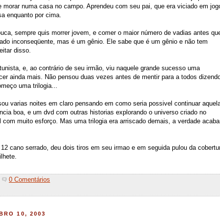
a e morar numa casa no campo. Aprendeu com seu pai, que era viciado em jog
sa enquanto por cima.
uca, sempre quis morrer jovem, e comer o maior número de vadias antes qu
ado inconseqüente, mas é um gênio. Ele sabe que é um gênio e não tem
itar disso.
nista, e, ao contrário de seu irmão, viu naquele grande sucesso uma
cer ainda mais. Não pensou duas vezes antes de mentir para a todos dizend
meço uma trilogia...
ssou varias noites em claro pensando em como seria possivel continuar aquel
ncia boa, e um dvd com outras historias explorando o universo criado no
el com muito esforço. Mas uma trilogia era arriscado demais, a verdade acaba
 12 cano serrado, deu dois tiros em seu irmao e em seguida pulou da cobertu
lhete.
0 Comentários
RO 10, 2003