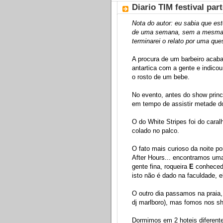
Diario TIM festival part
Nota do autor: eu sabia que est
de uma semana, sem a mesma mo
terminarei o relato por uma que
A procura de um barbeiro aca
antartica com a gente e indico
o rosto de um bebe.
No evento, antes do show princ
em tempo de assistir metade d
O do White Stripes foi do caral
colado no palco.
O fato mais curioso da noite p
After Hours... encontramos uma
gente fina, roqueira
E
conheced
isto não é dado na faculdade, 
O outro dia passamos na praia, 
dj marlboro), mas fomos nos sh
Dormimos em 2 hoteis diferent