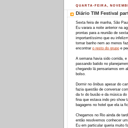
QUARTA-FEIRA, NOVEMBR
Diário TIM Festival part
Sexta feira de manha, São Pau
Eu varara a noite anterior na 
prontas para a reunião de sexta
importantíssimo que eu infeliz
tomar banho nem ao menos faz
encontrar
o resto do grupo
e peg
A semana havia sido corrida, e 
passando batido no planejamen
chegando lá pensariamos em al
bolso.
Dormir no ônibus apesar do cans
fazia questão de conversar com
da tv do busão e da música do
fina que estava indo pro show
bagagens no hotel que ela ia fi
Chegamos no Rio ainda de tard
então resolvemos conhecer um
Eu em particular queria muito f