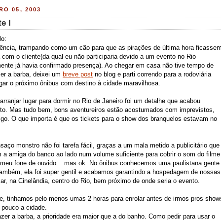
O 05, 2003
e I
lo:
agência, trampando como um cão para que as pirações de última hora ficasse
 com o cliente(da qual eu não participaria devido a um evento no Rio
mente já havia confirmado presença). Ao chegar em casa não tive tempo de
er a barba, deixei um
breve post
no blog e parti correndo para a rodoviária
ar o próximo ônibus com destino à cidade maravilhosa.
arranjar lugar para dormir no Rio de Janeiro foi um detalhe que acabou
to. Mas tudo bem, bons aventureiros estão acostumados com imprevistos,
go. O que importa é que os tickets para o show dos branquelos estavam no
aço monstro não foi tarefa fácil, graças a um mala metido a publicitário que
 a amiga do banco ao lado num volume suficiente para cobrir o som do filme
 meu fone de ouvido... mas ok. No ônibus conhecemos uma paulistana gente
 também, ela foi super gentil e acabamos garantindo a hospedagem de nossas
car, na Cinelândia, centro do Rio, bem próximo de onde seria o evento.
e, tinhamos pelo menos umas 2 horas para enrolar antes de irmos pros show
 pouco a cidade.
azer a barba, a prioridade era maior que a do banho. Como pedir para usar o