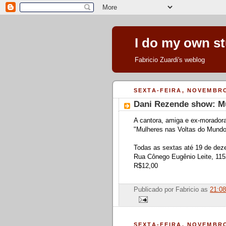
I do my own st
Fabricio Zuardi's weblog
SEXTA-FEIRA, NOVEMBRO
Dani Rezende show: M
A cantora, amiga e ex-morador
"Mulheres nas Voltas do Mund
Todas as sextas até 19 de dez
Rua Cônego Eugênio Leite, 115
R$12,00
Publicado por
Fabricio
as
21:08
SEXTA-FEIRA, NOVEMBRO