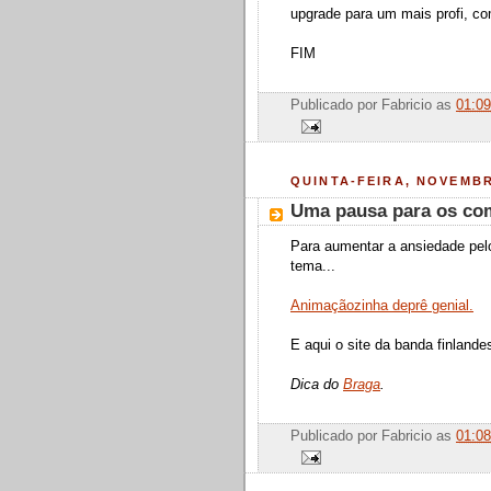
upgrade para um mais profi, co
FIM
Publicado por
Fabricio
as
01:09
QUINTA-FEIRA, NOVEMBR
Uma pausa para os com
Para aumentar a ansiedade pelo
tema...
Animaçãozinha deprê genial.
E aqui o site da banda finland
Dica do
Braga
.
Publicado por
Fabricio
as
01:08