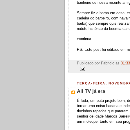
banheiro de nossa recente ami
Sempre fiz a barba em casa, 
cadeira do barbeiro, com naval
barba) que sempre quis realizar,
reduto histórico da boemia ca
continua...
PS: Este post foi editado em re
Publicado por
Fabricio
as
01:33
TERÇA-FEIRA, NOVEMBRO
All TV já era
É foda, um puta projeto bom, de
tornar uma coisa bacana e ind
tiozinhos tapados que pararam
senhor de idade Marcos Barreir
um moleque, tanto em seu progr