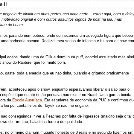
e II
e negocio de dividir em duas partes nao daria certo... estou aqui, com o dela
tivacao original e com outros assuntos dignos de post na fila, mas
stao de honra.
bamos parando num boteco, onde conhecemos um advogado figura que bebeu
u uma barbearia bacana. Realizei meu sonho de infancia e fui para o show co
ipal acabei dando uma de Glik e dormi num puff, acordei assustado mas ain
o show do Rapture, que foi muito bom.
ho, gastei toda a energia que eu nao tinha, pulando e gritando praticamente
orém, aconteceu após o show, enquanto esperavamos liberar o salão para o
 espécie que eu até então pensava nao existir no Brasil: Uma garota bonita,
ora da
Escola Austríaca
. Era estudante de economia da PUC e confirmou qu
ela leu por conta livros do Hayek se nao me engano.
nao conseguimos ir ver a Peaches por falta de ingressos (maldito seja o tal 
ows do Tim Lab, baladinha forte e de qualidade.
es, no primeiro dia num muquifo honesto de 8 reais e no segundo fizemos um