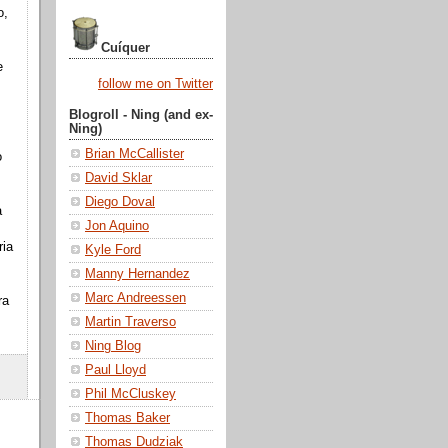
o,
Cuíquer
e
follow me on Twitter
Blogroll - Ning (and ex-
Ning)
Brian McCallister
o
David Sklar
Diego Doval
a
Jon Aquino
ria
Kyle Ford
Manny Hernandez
Marc Andreessen
ra
Martin Traverso
Ning Blog
Paul Lloyd
Phil McCluskey
Thomas Baker
Thomas Dudziak