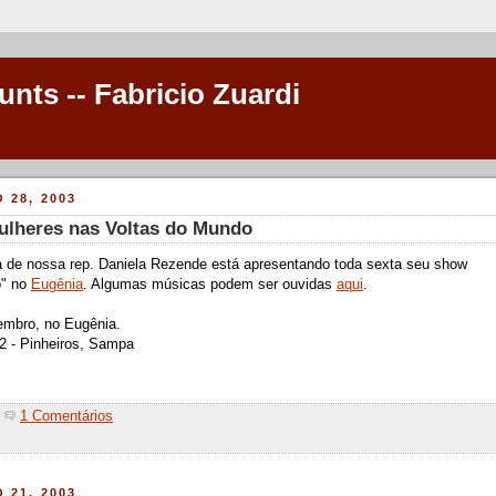
unts -- Fabricio Zuardi
 28, 2003
ulheres nas Voltas do Mundo
a de nossa rep. Daniela Rezende está apresentando toda sexta seu show
o" no
Eugênia
. Algumas músicas podem ser ouvidas
aqui
.
embro, no Eugênia.
2 - Pinheiros, Sampa
1 Comentários
 21, 2003