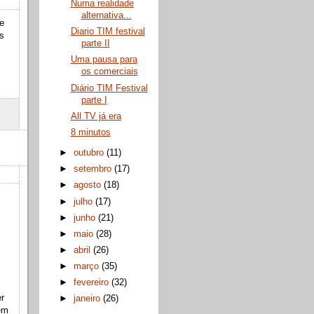
Numa realidade
alternativa...
e
Diario TIM festival
es
parte II
Uma pausa para
os comerciais
Diário TIM Festival
parte I
All TV já era
8 minutos
►
outubro
(11)
►
setembro
(17)
►
agosto
(18)
►
julho
(17)
►
junho
(21)
►
maio
(28)
►
abril
(26)
►
março
(35)
►
fevereiro
(32)
er
►
janeiro
(26)
em