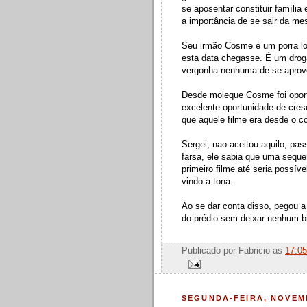
se aposentar constituir famíli
a importância de se sair da me
Seu irmão Cosme é um porra lo
esta data chegasse. É um drog
vergonha nenhuma de se aprove
Desde moleque Cosme foi oportu
excelente oportunidade de cres
que aquele filme era desde o co
Sergei, nao aceitou aquilo, pa
farsa, ele sabia que uma seque
primeiro filme até seria possív
vindo a tona.
Ao se dar conta disso, pegou a
do prédio sem deixar nenhum bi
Publicado por
Fabricio
as
17:05
SEGUNDA-FEIRA, NOVEMB