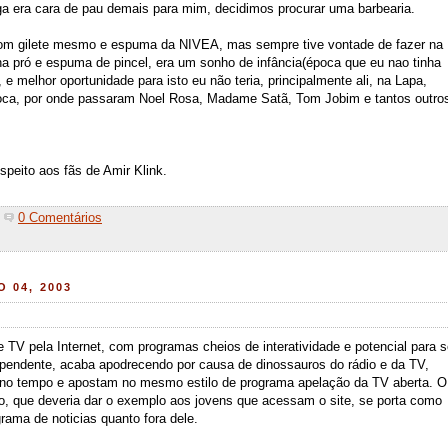
ga era cara de pau demais para mim, decidimos procurar uma barbearia.
com gilete mesmo e espuma da NIVEA, mas sempre tive vontade de fazer na
ha pró e espuma de pincel, era um sonho de infância(época que eu nao tinha
 e melhor oportunidade para isto eu não teria, principalmente ali, na Lapa,
rioca, por onde passaram Noel Rosa, Madame Satã, Tom Jobim e tantos outro
speito aos fãs de Amir Klink.
0 Comentários
 04, 2003
 TV pela Internet, com programas cheios de interatividade e potencial para 
ependente, acaba apodrecendo por causa de dinossauros do rádio e da TV,
 no tempo e apostam no mesmo estilo de programa apelação da TV aberta. O
o, que deveria dar o exemplo aos jovens que acessam o site, se porta como
ama de noticias quanto fora dele.