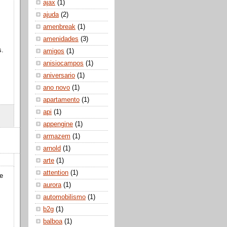
ajax
(1)
ajuda
(2)
amenbreak
(1)
amenidades
(3)
s.
amigos
(1)
anisiocampos
(1)
aniversario
(1)
ano novo
(1)
apartamento
(1)
api
(1)
appengine
(1)
armazem
(1)
arnold
(1)
arte
(1)
attention
(1)
se
aurora
(1)
automobilismo
(1)
b2g
(1)
balboa
(1)